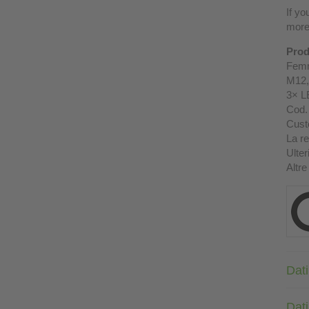
If yo
more 
Prod
Femm
M12, 
3× L
Cod. 
Custo
La re
Ulter
Altre
Dati
Dati