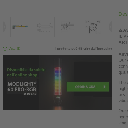
Des
⚠ A
IL 
ART
Vista 3D
Il prodotto può differire dall'immagine
Adva
Our c
conn
quali
The 
high 
envir
vibra
Our c
aggre
lengt