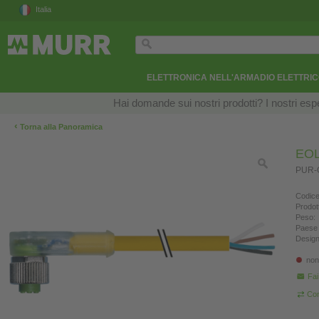
Italia
ELETTRONICA NELL'ARMADIO ELETTRI
Hai domande sui nostri prodotti? I nostri esper
‹
Torna alla Panoramica
EOL
PUR-O
Codice
Prodot
Peso:
Paese 
Design
non
Fa
Con