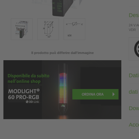
Des
24 V 
VDR
Il prodotto può differire dall'immagine
Dati
dati
Dow
Acc