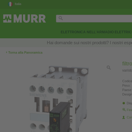
Italia
ELETTRONICA NELL'ARMADIO ELETTRI
Hai domande sui nostri prodotti? I nostri esper
‹
Torna alla Panoramica
filt
varis
Codice
Peso:
Paese 
Design
Dis
Fin
Con