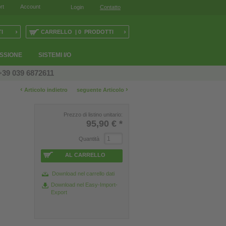
rt
Account
Login
Contatto
›
›
I
CARRELLO | 0 PRODOTTI
ESSIONE
SISTEMI I/O
+39 039 6872611
‹
›
Articolo indietro
seguente Articolo
Prezzo di listino unitario:
95,90 €
*
Quantità
AL CARRELLO
Download nel carrello dati
Download nel Easy-Import-
Export