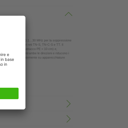
vano impiego nel campo 0.1…30 MHz per la soppressione
one. Sono indicati per reti TN-S, TN-C-S e TT. Il
brevi (raccomandato: attacco PE < 10 cm) e,
 di rete operano in entrambe le direzioni e riducono i
e riscontrabili frequentemente su apparecchiature