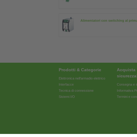
Alimentatori con switching al prim
Prodotti & Categorie
Acquista 
sicurezza
Elettronica nell'armadio elettrico
Interfacce
Consegna e s
Tecnica di connessione
Informativa P
Sistemi I/O
Termini e con