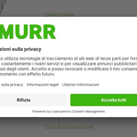
Descrizione
Corrente: 3 A
a innesto su guida
con neutro
Curve di attenuazione su richiesta.
I filtri antidisturbo di rete trifase ad un livello MEF 3/1 tro
di disturbi trasmessi su linea in sistemi di rete e di alimentazi
ò differire dall'immagine
migliore effetto filtrante si ottiene con linee di collegamento 
possibilmente, sezioni di grandi dimensioni. I filtri antidisturbo
disturbi di tipo simmetrico e asimmetrico, originati sulla rete 
trifase a controllo elettronico.
Dati tecnici
Dati di connessione