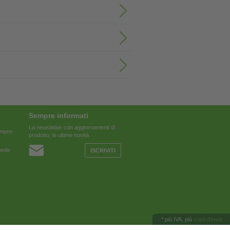
Sempre informati
La newsletter con aggiornamenti di
sempre
prodotto, le ultime novità
chede
ISCRIVITI
*
più IVA, più
costi d'invio