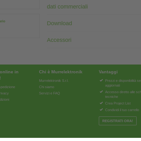
dati commerciali
ario
Download
Accessori
online in
Chi è Murrelektronik
Vantaggi
!
Murrelektronik S.r.l.
Prezzi e disponibilità 
aggiornati
pedizione
Chi siamo
Accesso diretto alle s
rivacy
Servizi e FAQ
tecniche
dizioni
Crea Project List
Condividi il tuo carrello
REGISTRATI ORA!