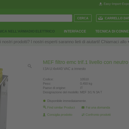
Easy-Import-Expo
CARRELLO DAT
ICA NELL'ARMADIO ELETTRICO
INTERFACCE
TECNICA DI CONN
ostri prodotti? I nostri esperti saranno lieti di aiutarti! Chiamaci allo
MEF filtro emc trif.1 livello con neutro
I:3A U:4x440 VAC a innesto
Codice:
10510
Peso:
0,450 kg
Paese di origine:
IT
Designazione del modello:
MEF 3/1 N 3A T
Disponibile immediatamente.
Find similar Product
Fai una domanda
Consiglia prodotto
Confronto prodotti