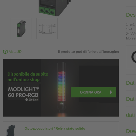
Des
1 relè;
15 A
24 V 
Morsett
Vista 3D
Il prodotto può differire dall'immagine
Dati
Dat
dati
Optoaccoppiatori / Relè a stato solido
Dow