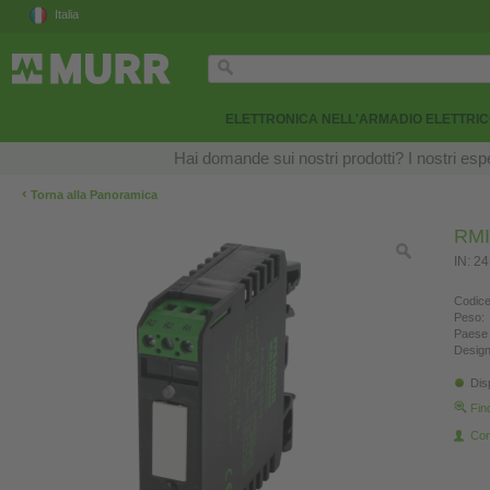
Italia
ELETTRONICA NELL'ARMADIO ELETTRI
Hai domande sui nostri prodotti? I nostri esper
‹
Torna alla Panoramica
RMI
IN: 2
Codice
Peso:
Paese 
Design
Dis
Fin
Con