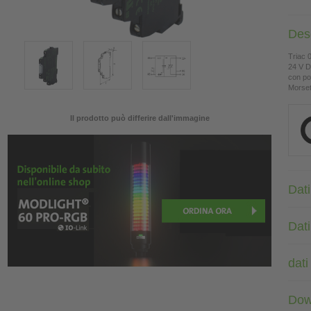
Des
Triac 
24 V 
con pot
Morsett
Il prodotto può differire dall'immagine
Dati
Dat
dati
Dow