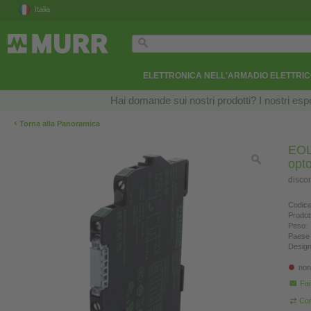
Italia
ELETTRONICA NELL'ARMADIO ELETTRI
Hai domande sui nostri prodotti? I nostri esper
‹
Torna alla Panoramica
EOL
opt
disco
Codice
Prodot
Peso:
Paese 
Design
non
Fa
Con