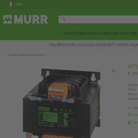
Italia
ELETTRONICA NELL'ARMADIO ELETTRI
Hai domande sui nostri prodotti? I nostri esper
‹
Torna alla Panoramica
MTS
P: 10
Codice
Peso:
Paese 
Design
Dat
Fin
Con