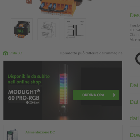
Des
Trasfo
100 V
Classe
Altre t
Vista 3D
Il prodotto può differire dall'immagine
Dati
Dat
dati
Alimentazione DC
Dow