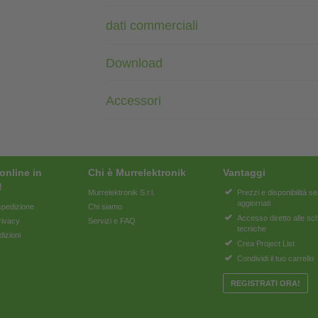
dati commerciali
Download
Accessori
online in
Chi è Murrelektronik
Vantaggi
!
Murrelektronik S.r.l.
Prezzi e disponibilità 
aggiornati
pedizione
Chi siamo
Accesso diretto alle s
rivacy
Servizi e FAQ
tecniche
dizioni
Crea Project List
Condividi il tuo carrello
REGISTRATI ORA!