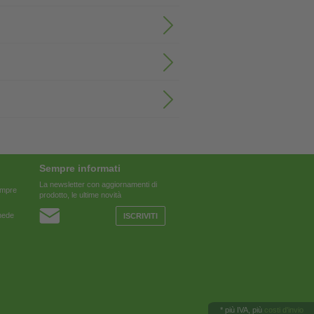
Sempre informati
La newsletter con aggiornamenti di
sempre
prodotto, le ultime novità
chede
ISCRIVITI
*
più IVA, più
costi d'invio