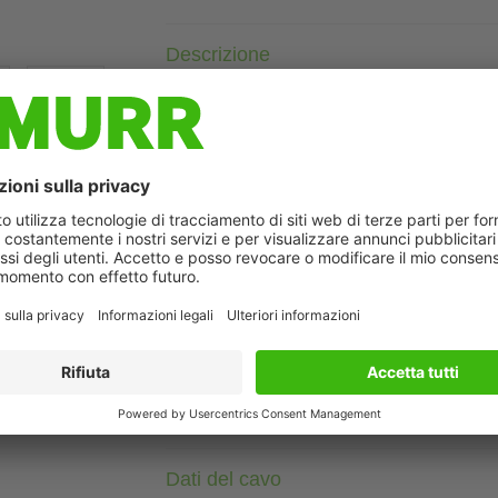
Descrizione
⚠ AVVISO IMPORTANTE ⚠
IL PRODOTTO È STATO DISMESSO. PRENDERE IN CONS
Femmina 90°
M12, 4 poli
ò differire dall'immagine
3× LED (PNP)
Cod. 7005 - M12 Lite - (vite esagonale plastica) su richiesta
Custodie plastica con buona resistenza contro agenti chimici e
La resistenza agli agenti aggressivi deve essere testata per la s
Altre lunghezze secondo disponibilità.
Dati tecnici
Dati del cavo