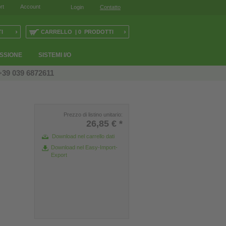
rt
Account
Login
Contatto
›
›
I
CARRELLO | 0 PRODOTTI
ESSIONE
SISTEMI I/O
+39 039 6872611
Prezzo di listino unitario:
26,85 €
*
Download nel carrello dati
Download nel Easy-Import-
Export