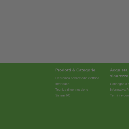
Prodotti & Categorie
Acquista 
sicurezza
Elettronica nell'armadio elettrico
Interfacce
Consegna e s
Tecnica di connessione
Informativa P
Sistemi I/O
Termini e con