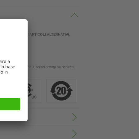
IDERAZIONE GLI ARTICOLI ALTERNATIVI.
 oli
ingola applicazione. Ulteriori dettagli su richiesta.