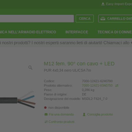
Easy-Import-Expo
CARRELLO DAT
ICA NELL'ARMADIO ELETTRICO
INTERFACCE
TECNICA DI CONN
ostri prodotti? I nostri esperti saranno lieti di aiutarti! Chiamaci allo
M12 fem. 90° con cavo + LED
PUR 4x0,34 nero UL/CSA 7m
Codice:
7000-12421-6240700
Prodotto alternativo:
7000-12421-6340750
Peso:
0,286 kg
Paese di origine:
DE
Designazione del modello:
MSDL2-T624_7.0
non disponibile
Fai una domanda
Consiglia prodotto
Confronto prodotti