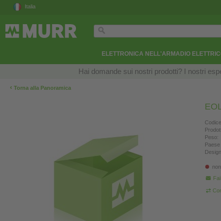
Italia
ELETTRONICA NELL'ARMADIO ELETTRI
Hai domande sui nostri prodotti? I nostri esper
‹
Torna alla Panoramica
EOL
Codice
Prodot
Peso:
Paese 
Design
non
Fa
Con