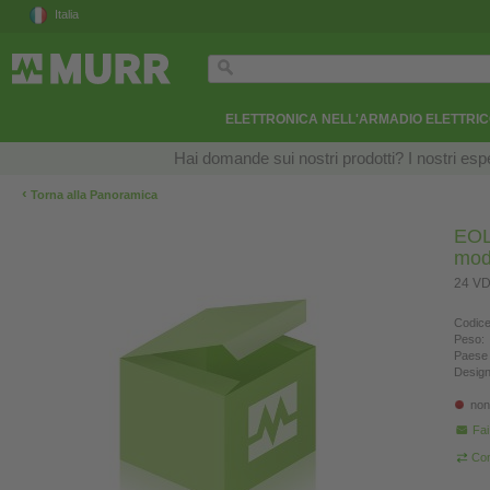
Italia
ELETTRONICA NELL'ARMADIO ELETTRI
Hai domande sui nostri prodotti? I nostri esper
‹
Torna alla Panoramica
EOL 
mod
24 VD
Codice
Peso:
Paese 
Design
non
Fa
Con