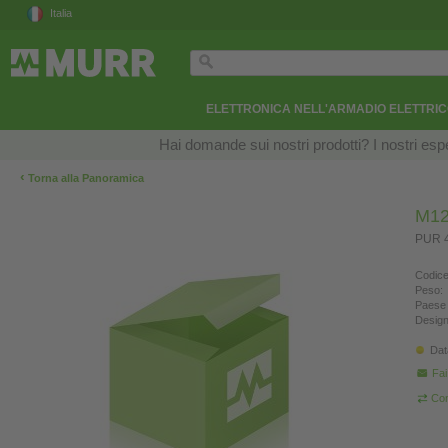
Italia
ELETTRONICA NELL'ARMADIO ELETTRI
Hai domande sui nostri prodotti? I nostri esper
‹
Torna alla Panoramica
M12
PUR 4
Codice
Peso:
Paese 
Design
Dat
Fa
Con