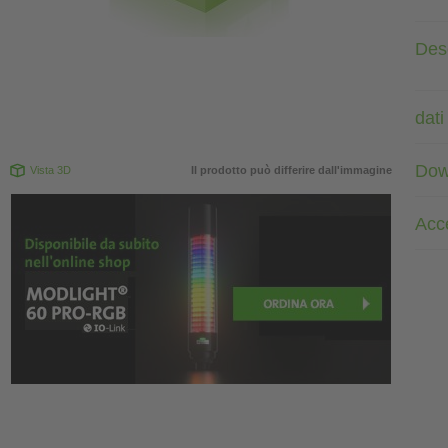
Des
dati
Dow
Vista 3D
Il prodotto può differire dall'immagine
Acc