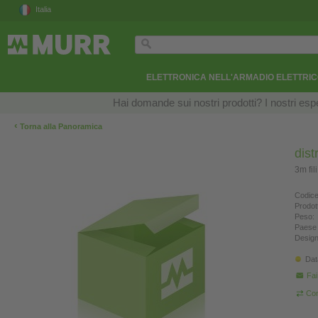
Italia
ELETTRONICA NELL'ARMADIO ELETTRI
Hai domande sui nostri prodotti? I nostri esper
‹
Torna alla Panoramica
dist
3m fil
Codice
Prodot
Peso:
Paese 
Design
Dat
Fa
Con