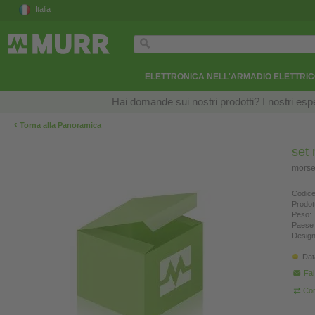
Italia
ELETTRONICA NELL'ARMADIO ELETTRI
Hai domande sui nostri prodotti? I nostri esper
‹
Torna alla Panoramica
set 
morset
Codice
Prodot
Peso:
Paese 
Design
Dat
Fa
Con