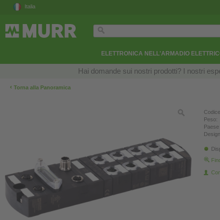
Italia
ELETTRONICA NELL'ARMADIO ELETTRI
Hai domande sui nostri prodotti? I nostri esper
‹
Torna alla Panoramica
Codice
Peso:
Paese 
Design
Dis
Fin
Con