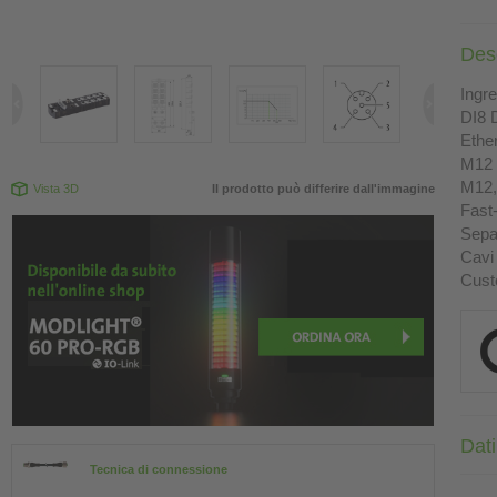
Des
Ingre
DI8 
Ethe
M12 a
M12, 
Vista 3D
Il prodotto può differire dall'immagine
Fast
Sepa
Cavi 
Cust
Dati
Tecnica di connessione