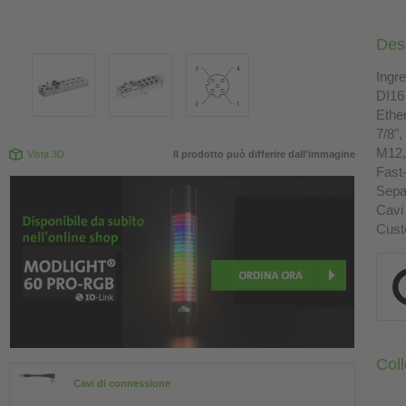
Des
Ingre
DI16
Ethe
7/8",
M12, 
Vista 3D
Il prodotto può differire dall'immagine
Fast
Sepa
Cavi 
Cust
Coll
Cavi di connessione