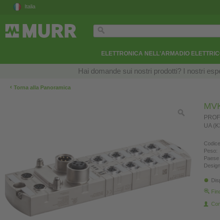
Italia
ELETTRONICA NELL'ARMADIO ELETTRI
Hai domande sui nostri prodotti? I nostri esper
‹
Torna alla Panoramica
MVK
PROFIN
UA (K
Codice
Peso:
Paese 
Design
Dis
Fin
Con