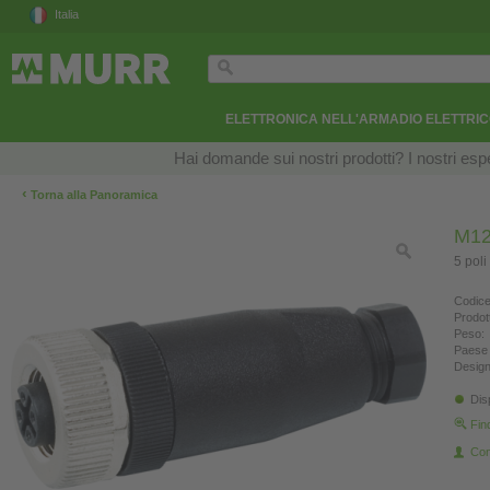
Italia
ELETTRONICA NELL'ARMADIO ELETTRI
Hai domande sui nostri prodotti? I nostri esper
‹
Torna alla Panoramica
M12 
5 pol
Codice
Prodot
Peso:
Paese 
Design
Dis
Fin
Con