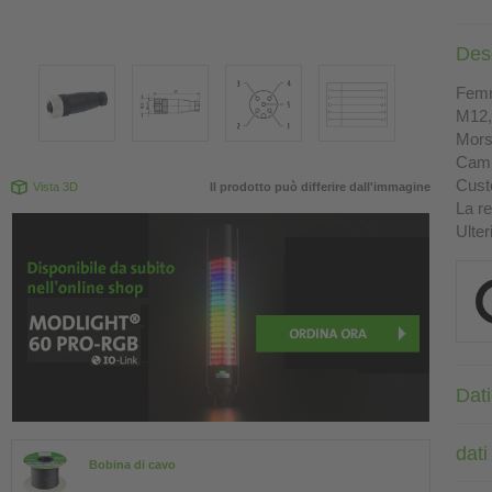
Des
Femm
M12, 
Morse
Camp
Custo
Vista 3D
Il prodotto può differire dall'immagine
La re
Ulter
Dati
dati
Bobina di cavo