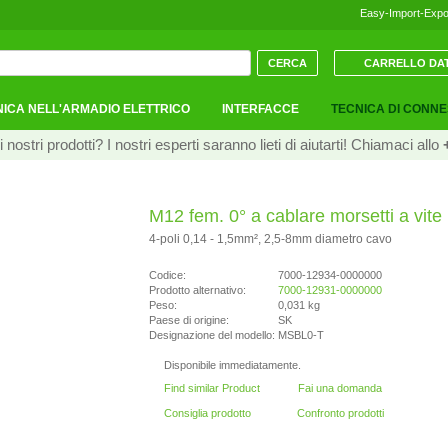
Easy-Import-Expo
CARRELLO DAT
ICA NELL'ARMADIO ELETTRICO
INTERFACCE
TECNICA DI CONN
ostri prodotti? I nostri esperti saranno lieti di aiutarti! Chiamaci allo
M12 fem. 0° a cablare morsetti a vite
4-poli 0,14 - 1,5mm², 2,5-8mm diametro cavo
Codice:
7000-12934-0000000
Prodotto alternativo:
7000-12931-0000000
Peso:
0,031 kg
Paese di origine:
SK
Designazione del modello:
MSBL0-T
Disponibile immediatamente.
Find similar Product
Fai una domanda
Consiglia prodotto
Confronto prodotti