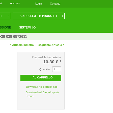
rt
Account
Login
Contatto
›
›
I
CARRELLO | 0 PRODOTTI
ESSIONE
SISTEMI I/O
+39 039 6872611
‹
›
Articolo indietro
seguente Articolo
Prezzo di listino unitario:
10,30 €
*
Quantità
AL CARRELLO
Download nel carrello dati
Download nel Easy-Import-
Export