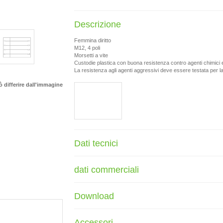
Descrizione
Femmina diritto
M12, 4 poli
Morsetti a vite
Custodie plastica con buona resistenza contro agenti chimici e
La resistenza agli agenti aggressivi deve essere testata per la s
ò differire dall'immagine
Dati tecnici
dati commerciali
Download
Accessori