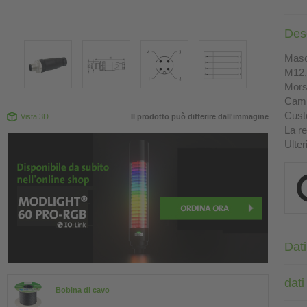
Des
Masch
M12, 
Morse
Camp
Custo
Vista 3D
Il prodotto può differire dall'immagine
La re
Ulter
Dati
dati
Bobina di cavo