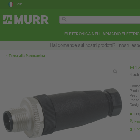
Italia
ELETTRONICA NELL'ARMADIO ELETTRI
Hai domande sui nostri prodotti? I nostri esper
‹
Torna alla Panoramica
M12 
4 pol
Codice
Prodot
Peso:
Paese 
Design
Dis
Fin
Con