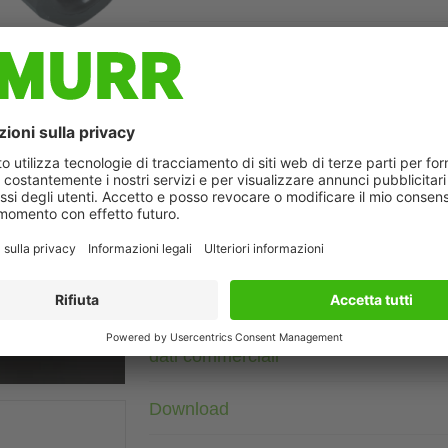
Descrizione
Maschio 90°
M12, 4 poli
Morsetti a vite
Campo di serraggio (Ø cavo): 6...8 mm
Custodie plastica con buona resistenza contro agenti chimici e
La resistenza agli agenti aggressivi deve essere testata per la s
ò differire dall'immagine
Dati tecnici
dati commerciali
Download