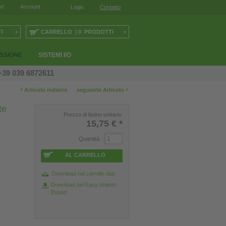
rt
Account
Login
Contatto
›
›
I
CARRELLO | 0 PRODOTTI
ESSIONE
SISTEMI I/O
+39 039 6872611
‹
›
Articolo indietro
seguente Articolo
te
Prezzo di listino unitario:
15,75 €
*
Quantità
AL CARRELLO
Download nel carrello dati
Download nel Easy-Import-
Export