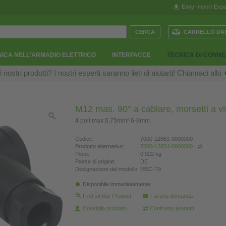
Easy-Import-Expo
CARRELLO DAT
ICA NELL'ARMADIO ELETTRICO
INTERFACCE
TECNICA DI CONN
ostri prodotti? I nostri esperti saranno lieti di aiutarti! Chiamaci allo
M12 mas. 90° a cablare, morsetti a vi
4 poli max.0,75mm² 6-8mm
Codice:
7000-12861-0000000
Prodotto alternativo:
7000-12854-0000000
Peso:
0,022 kg
Paese di origine:
DE
Designazione del modello:
MSC-T9
Disponibile immediatamente.
Find similar Product
Fai una domanda
Consiglia prodotto
Confronto prodotti