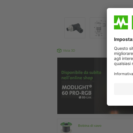
Vista 3D
Il prodotto pu
Bobina di cavo