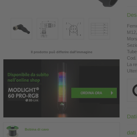
Des
Femm
M12, 
Morse
Sezi
Tube
Il prodotto può differire dall'immagine
Cod. 
La re
Ulter
Dati
Bobina di cavo
dati