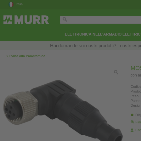
Italia
ELETTRONICA NELL'ARMADIO ELETTRI
Hai domande sui nostri prodotti? I nostri esper
‹
Torna alla Panoramica
MOS
con a
Codice
Prodot
Peso:
Paese 
Design
Dis
Fin
Con