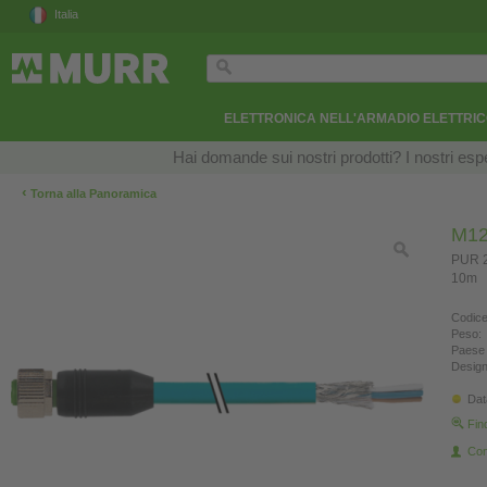
Italia
ELETTRONICA NELL'ARMADIO ELETTRI
Hai domande sui nostri prodotti? I nostri esper
‹
Torna alla Panoramica
M12
PUR 2
10m
Codice
Peso:
Paese 
Design
Dat
Fin
Con