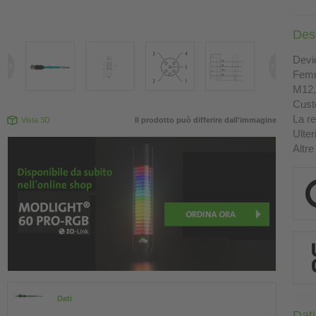
Des
Devi
Femm
M12, 
Custo
La re
Vista 3D
Il prodotto può differire dall'immagine
Ulter
Altre
Dati
Dati