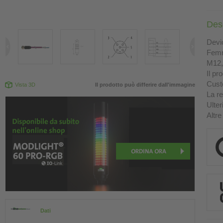
Des
Devi
Femm
M12, 
Il pr
Custo
Vista 3D
Il prodotto può differire dall'immagine
La re
Ulter
Altre
Dati