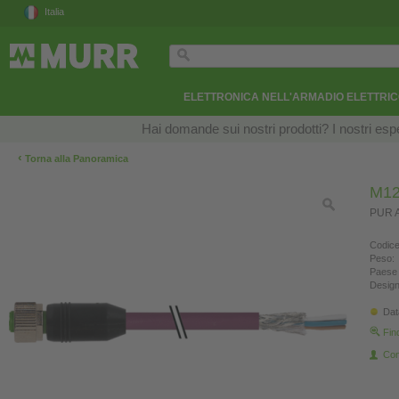
Italia
ELETTRONICA NELL'ARMADIO ELETTRI
Hai domande sui nostri prodotti? I nostri esper
‹
Torna alla Panoramica
M12
PUR A
Codice
Peso:
Paese 
Design
Dat
Fin
Con