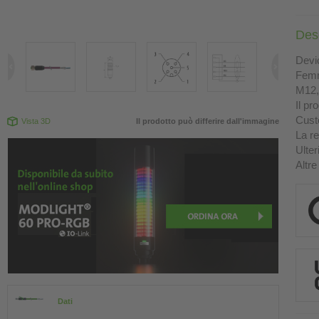
Des
Devi
Femm
M12, 
Il pr
Custo
Vista 3D
Il prodotto può differire dall'immagine
La re
Ulter
Altre
Dati