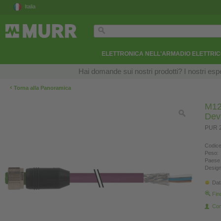
Italia
ELETTRONICA NELL'ARMADIO ELETTRI
Hai domande sui nostri prodotti? I nostri esper
‹
Torna alla Panoramica
M12
Dev
PUR 2
Codice
Peso:
Paese 
Design
Dat
Fin
Con