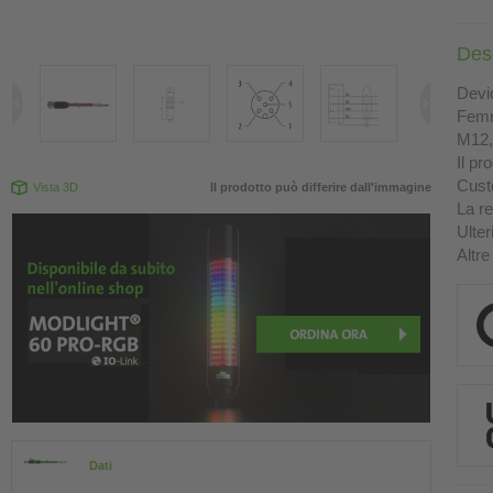
Des
Devi
Femm
M12, 
Il pr
Custo
Vista 3D
Il prodotto può differire dall'immagine
La re
Ulter
Altre
Dati