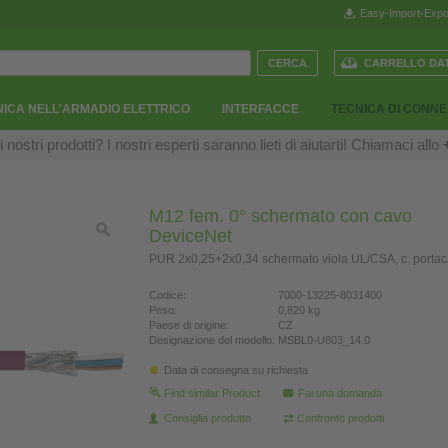
Easy-Import-Expo
CARRELLO DAT
ICA NELL'ARMADIO ELETTRICO
INTERFACCE
TECNICA DI CONN
ostri prodotti? I nostri esperti saranno lieti di aiutarti! Chiamaci allo
M12 fem. 0° schermato con cavo
DeviceNet
PUR 2x0,25+2x0,34 schermato viola UL/CSA, c. porta
Codice:
7000-13225-8031400
Peso:
0,820 kg
Paese di origine:
CZ
Designazione del modello:
MSBL0-U803_14.0
Data di consegna su richiesta
Find similar Product
Fai una domanda
Consiglia prodotto
Confronto prodotti