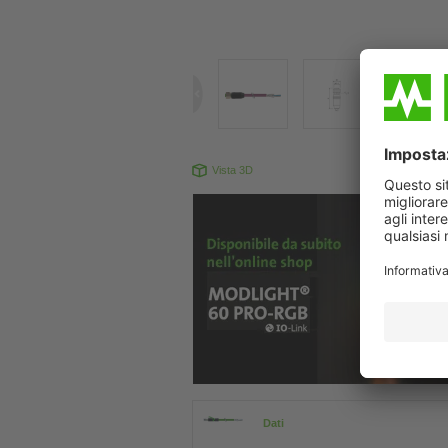
Vista 3D
Il prodotto pu
Dati