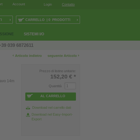
rt
Account
Login
Contatto
›
›
I
CARRELLO | 0 PRODOTTI
ESSIONE
SISTEMI I/O
+39 039 6872611
‹
›
Articolo indietro
seguente Articolo
Prezzo di listino unitario:
152,20 €
*
cavo 14m
Quantità
AL CARRELLO
Download nel carrello dati
Download nel Easy-Import-
Export