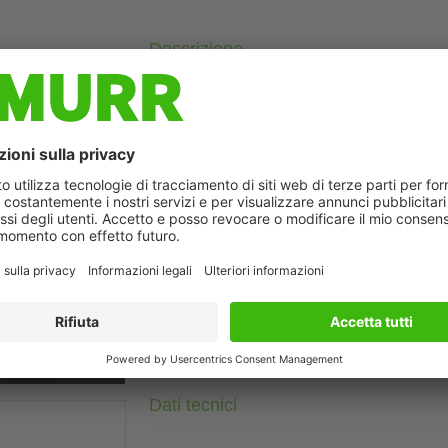
Descrizione
DeviceNet, CANopen
Femmina diritto
M12, 5 poli
Il prodotto soddisfa i requisiti a norma UN/ECE R118
Custodie plastica con buona resistenza contro agenti chimici e
La resistenza agli agenti aggressivi deve essere testata per la s
ò differire dall'immagine
Altre lunghezze secondo disponibilità.
Dati tecnici