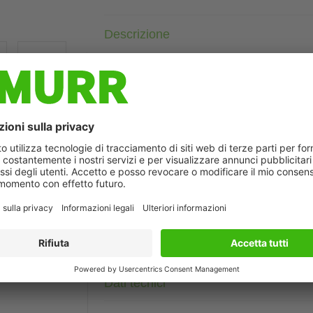
Descrizione
DeviceNet, CANopen
Femmina diritto
M12, 5 poli
Il prodotto soddisfa i requisiti a norma UN/ECE R118
Custodie plastica con buona resistenza contro agenti chimici e
La resistenza agli agenti aggressivi deve essere testata per la s
ò differire dall'immagine
Altre lunghezze secondo disponibilità.
Dati tecnici