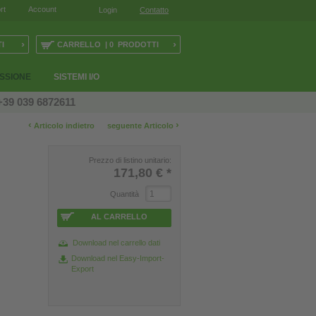
rt
Account
Login
Contatto
›
›
I
CARRELLO | 0 PRODOTTI
ESSIONE
SISTEMI I/O
+39 039 6872611
‹
›
Articolo indietro
seguente Articolo
Prezzo di listino unitario:
171,80 €
*
Quantità
AL CARRELLO
Download nel carrello dati
Download nel Easy-Import-
Export