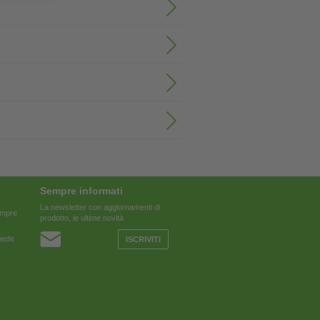
Sempre informati
La newsletter con aggiornamenti di
sempre
prodotto, le ultime novità
chede
ISCRIVITI