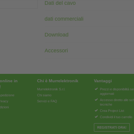
Dati del cavo
dati commerciali
Download
Accessori
online in
Chi è Murrelektronik
Vantaggi
!
Murrelektronik S.r.l.
Prezzi e disponibilità 
aggiornati
pedizione
Chi siamo
Accesso diretto alle s
rivacy
Servizi e FAQ
tecniche
dizioni
Crea Project List
Condividi il tuo carrello
REGISTRATI ORA!