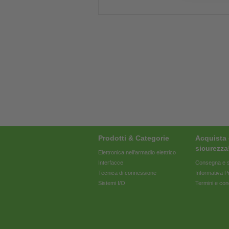
Prodotti & Categorie
Acquista 
sicurezza
Elettronica nell'armadio elettrico
Interfacce
Consegna e s
Tecnica di connessione
Informativa P
Sistemi I/O
Termini e con