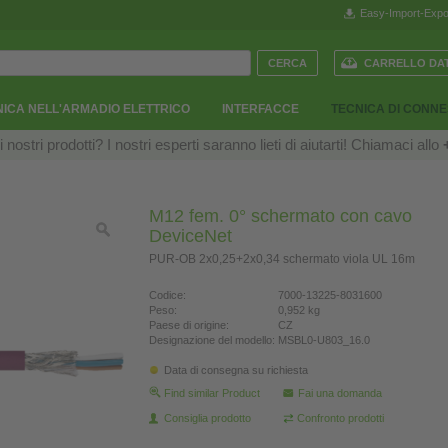
Easy-Import-Expo
CARRELLO DAT
ICA NELL'ARMADIO ELETTRICO
INTERFACCE
TECNICA DI CONN
ostri prodotti? I nostri esperti saranno lieti di aiutarti! Chiamaci allo
M12 fem. 0° schermato con cavo
DeviceNet
PUR-OB 2x0,25+2x0,34 schermato viola UL 16m
Codice:
7000-13225-8031600
Peso:
0,952 kg
Paese di origine:
CZ
Designazione del modello:
MSBL0-U803_16.0
Data di consegna su richiesta
Find similar Product
Fai una domanda
Consiglia prodotto
Confronto prodotti