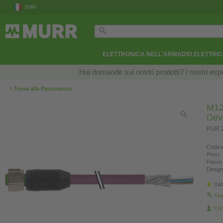
Italia
ELETTRONICA NELL'ARMADIO ELETTRI
Hai domande sui nostri prodotti? I nostri esper
‹
Torna alla Panoramica
M12
Dev
PUR 2
Codice
Peso:
Paese 
Design
Dat
Fin
Con