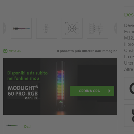
Des
Devi
Femm
M12, 
Il pr
Custo
Vista 3D
Il prodotto può differire dall'immagine
La re
Ulter
Altre
Dati