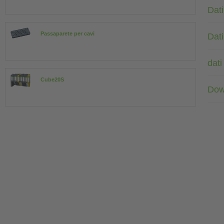
Dati
Passaparete per cavi
Dati
dati
Cube20S
Dow