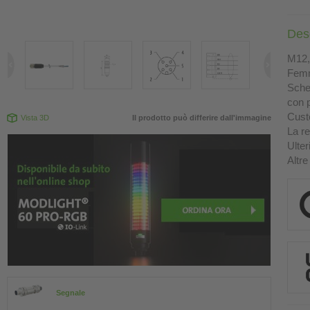
Des
M12, 
Femm
Sche
con p
Custo
Vista 3D
Il prodotto può differire dall'immagine
La re
Ulter
Altre
Segnale