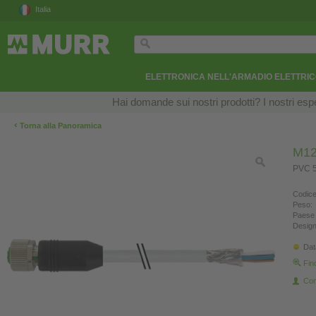
Italia
ELETTRONICA NELL'ARMADIO ELETTRI
Hai domande sui nostri prodotti? I nostri esper
‹
Torna alla Panoramica
M12
PVC 5
Codice
Peso:
Paese 
Design
Dat
Fin
Con