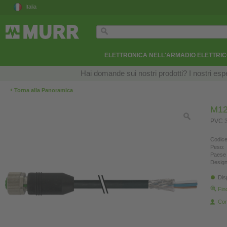
Italia
ELETTRONICA NELL'ARMADIO ELETTRI
Hai domande sui nostri prodotti? I nostri esper
‹
Torna alla Panoramica
M12
PVC 3
Codice
Peso:
Paese 
Design
Dis
Fin
Con