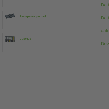
Dati
Passaparete per cavi
Dati
dati
Cube20S
Dow