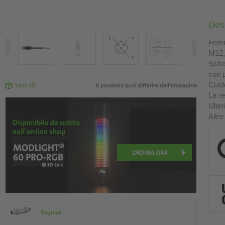
Des
Femm
M12, 
Sche
con p
Custo
Vista 3D
Il prodotto può differire dall'immagine
La re
Ulter
Altre
Segnale