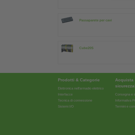
Passaparete per cavi
Cube20S
Prodotti & Categorie
Acquista 
sicurezza
Elettronica nell'armadio elettrico
Interfacce
Consegna e s
Tecnica di connessione
Informativa P
Sistemi I/O
Termini e con