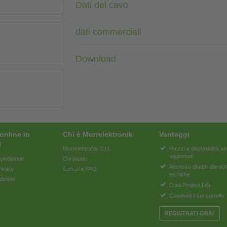
Dati del cavo
dati commerciali
Download
online in
Chi è Murrelektronik
Vantaggi
!
Murrelektronik S.r.l.
Prezzi e disponibilità 
aggiornati
pedizione
Chi siamo
Accesso diretto alle s
rivacy
Servizi e FAQ
tecniche
dizioni
Crea Project List
Condividi il tuo carrello
REGISTRATI ORA!