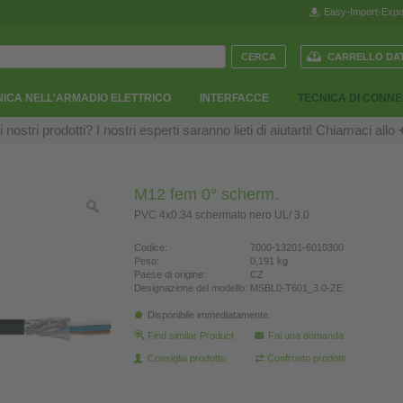
Easy-Import-Expo
CARRELLO DAT
ICA NELL'ARMADIO ELETTRICO
INTERFACCE
TECNICA DI CONN
ostri prodotti? I nostri esperti saranno lieti di aiutarti! Chiamaci allo
M12 fem 0° scherm.
PVC 4x0.34 schermato nero UL/ 3.0
Codice:
7000-13201-6010300
Peso:
0,191 kg
Paese di origine:
CZ
Designazione del modello:
MSBL0-T601_3.0-ZE
Disponibile immediatamente.
Find similar Product
Fai una domanda
Consiglia prodotto
Confronto prodotti