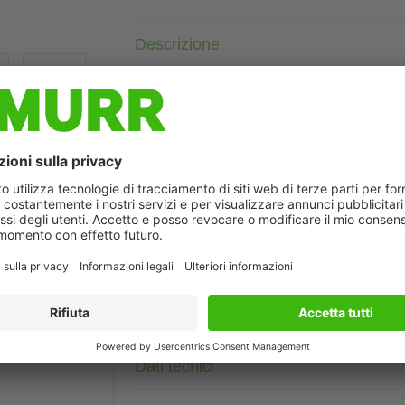
Descrizione
Femmina diritto
M12, 4 poli
Schermato
con portatarghetta
Custodie plastica con buona resistenza contro agenti chimici e
La resistenza agli agenti aggressivi deve essere testata per la s
ò differire dall'immagine
Altre lunghezze secondo disponibilità.
Dati tecnici