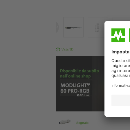
Vista 3D
Il prodotto pu
Segnale