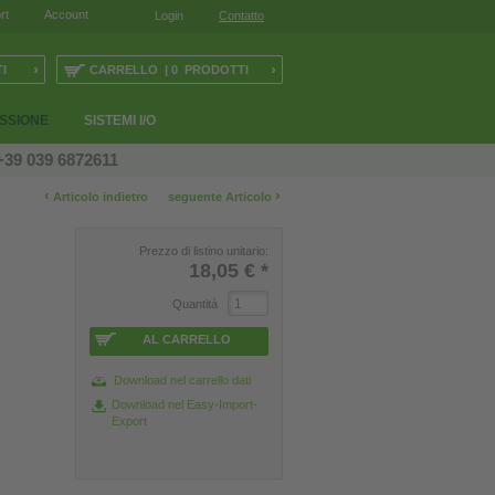
rt
Account
Login
Contatto
›
›
I
CARRELLO | 0 PRODOTTI
ESSIONE
SISTEMI I/O
+39 039 6872611
‹
›
Articolo indietro
seguente Articolo
Prezzo di listino unitario:
18,05 €
*
Quantità
AL CARRELLO
Download nel carrello dati
Download nel Easy-Import-
Export