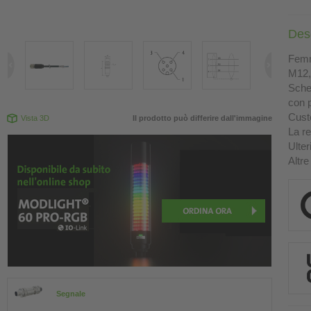
Des
Femm
M12, 
Sche
con p
Custo
Vista 3D
Il prodotto può differire dall'immagine
La re
Ulter
Altre
Segnale