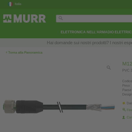
Italia
ELETTRONICA NELL'ARMADIO ELETTRI
Hai domande sui nostri prodotti? I nostri esper
‹
Torna alla Panoramica
M12
PVC 3
Codice
Peso:
Paese 
Design
Dat
Fin
Con