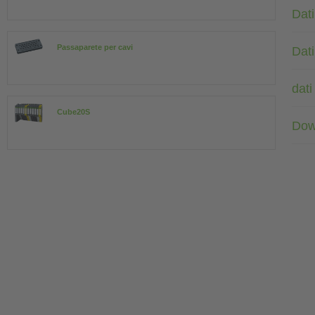
Dati
Passaparete per cavi
Dati
dati
Cube20S
Dow