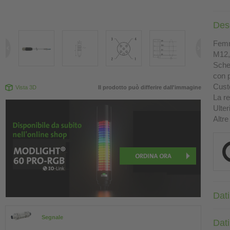
Des
Femm
M12, 
Sche
con p
Custo
Vista 3D
Il prodotto può differire dall'immagine
La re
Ulter
Altre
Dati
Segnale
Dati