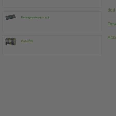
dati
Passaparete per cavi
Dow
Acc
Cube20S