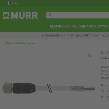
Italia
ELETTRONICA NELL'ARMADIO ELETTRI
Hai domande sui nostri prodotti? I nostri esper
‹
Torna alla Panoramica
M12
PUR 4
Codice
Peso:
Paese 
Design
Dis
Fin
Con