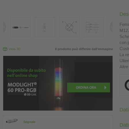
Des
Femm
M12, 
Sche
con p
Custo
Vista 3D
Il prodotto può differire dall'immagine
La re
Ulter
Altre
Dati
Segnale
Dati