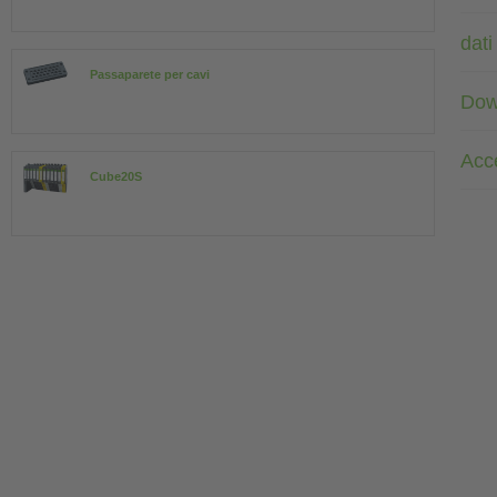
dati
Passaparete per cavi
Dow
Acc
Cube20S