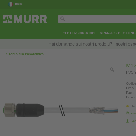
Italia
ELETTRONICA NELL'ARMADIO ELETTRI
Hai domande sui nostri prodotti? I nostri esper
‹
Torna alla Panoramica
M12
PVC 3
Codice
Peso:
Paese 
Design
Dat
Fin
Con