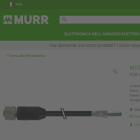
Italia
ELETTRONICA NELL'ARMADIO ELETTRI
Hai domande sui nostri prodotti? I nostri esper
‹
Torna alla Panoramica
M12
PUR 3
Codice
Peso:
Paese 
Design
Dis
Fin
Con