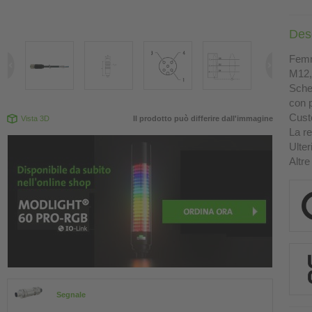
Des
Femm
M12, 
Sche
con p
Custo
Vista 3D
Il prodotto può differire dall'immagine
La re
Ulter
Altre
Segnale