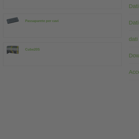
Dati
Passaparete per cavi
Dati
dati
Cube20S
Dow
Acc