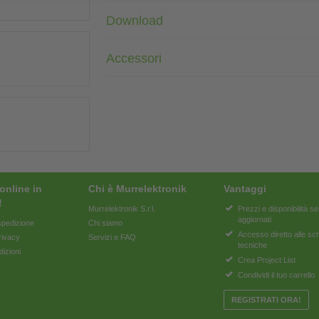
Download
Accessori
online in
Chi è Murrelektronik
Vantaggi
!
Murrelektronik S.r.l.
Prezzi e disponibilità 
aggiornati
pedizione
Chi siamo
Accesso diretto alle s
rivacy
Servizi e FAQ
tecniche
dizioni
Crea Project List
Condividi il tuo carrello
REGISTRATI ORA!