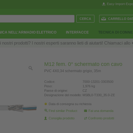
Easy-Import-Expo
CARRELLO DAT
ICA NELL'ARMADIO ELETTRICO
INTERFACCE
TECNICA DI CONN
ostri prodotti? I nostri esperti saranno lieti di aiutarti! Chiamaci allo
M12 fem. 0° schermato con cavo
PVC 4X0,34 schermato grigio, 35m
Codice:
7000-13201-3303500
Peso:
1,976 kg
Paese di origine:
CZ
Designazione del modello:
MSBL0-T330_35.0-ZE
Data di consegna su richiesta
Find similar Product
Fai una domanda
Consiglia prodotto
Confronto prodotti