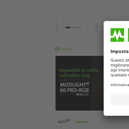
Vista 3D
Il prodotto pu
Segnale