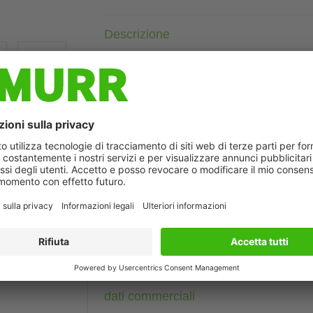
Descrizione
Femmina diritto
M12, 4 poli
Schermato
con portatarghetta
Custodie plastica con buona resistenza contro agenti chimici e
La resistenza agli agenti aggressivi deve essere testata per la s
ò differire dall'immagine
Altre lunghezze secondo disponibilità.
Dati tecnici
Dati del cavo
dati commerciali