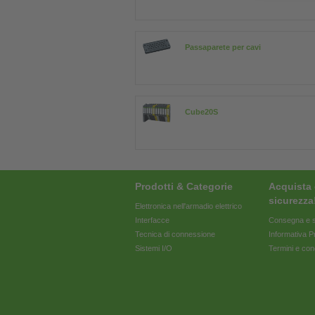
Passaparete per cavi
Cube20S
Prodotti & Categorie
Acquista 
sicurezza
Elettronica nell'armadio elettrico
Interfacce
Consegna e s
Tecnica di connessione
Informativa P
Sistemi I/O
Termini e con