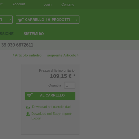
rt
Account
Login
Contatto
›
›
I
CARRELLO | 0 PRODOTTI
ESSIONE
SISTEMI I/O
+39 039 6872611
‹
›
Articolo indietro
seguente Articolo
Prezzo di listino unitario:
109,15 €
*
Quantità
AL CARRELLO
Download nel carrello dati
Download nel Easy-Import-
Export