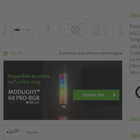
Des
Femm
M12, 
Sche
con p
Custo
Vista 3D
Il prodotto può differire dall'immagine
La re
Ulter
Altre
Dati
Segnale
Dati