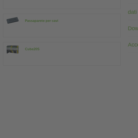
dati
Passaparete per cavi
Dow
Acc
Cube20S