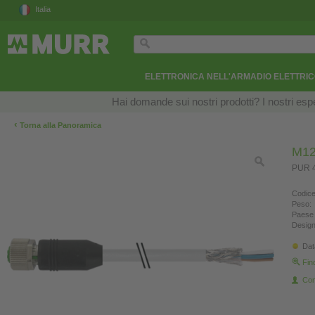
Italia
ELETTRONICA NELL'ARMADIO ELETTRI
Hai domande sui nostri prodotti? I nostri esper
‹
Torna alla Panoramica
M12
PUR 4
Codice
Peso:
Paese 
Design
Dat
Fin
Con