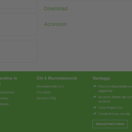
Download
Accessori
online in
Chi è Murrelektronik
Vantaggi
!
Murrelektronik S.r.l.
Prezzi e disponibilità 
aggiornati
pedizione
Chi siamo
Accesso diretto alle s
rivacy
Servizi e FAQ
tecniche
dizioni
Crea Project List
Condividi il tuo carrello
REGISTRATI ORA!