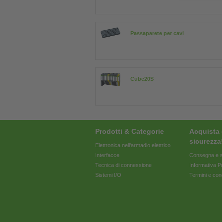
Passaparete per cavi
Cube20S
Prodotti & Categorie
Acquista 
sicurezza
Elettronica nell'armadio elettrico
Interfacce
Consegna e s
Tecnica di connessione
Informativa P
Sistemi I/O
Termini e con