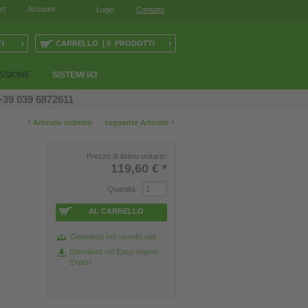
rt
Account
Login
Contatto
›
›
I
CARRELLO | 0 PRODOTTI
ESSIONE
SISTEMI I/O
+39 039 6872611
‹
›
Articolo indietro
seguente Articolo
Prezzo di listino unitario:
119,60 €
*
Quantità
AL CARRELLO
Download nel carrello dati
Download nel Easy-Import-
Export