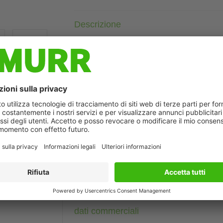
Descrizione
Femmina diritto
M12, 4 poli
Schermato
con portatarghetta
Custodie plastica con buona resistenza contro agenti chimici e
La resistenza agli agenti aggressivi deve essere testata per la s
ò differire dall'immagine
Altre lunghezze secondo disponibilità.
Dati tecnici
Dati del cavo
dati commerciali