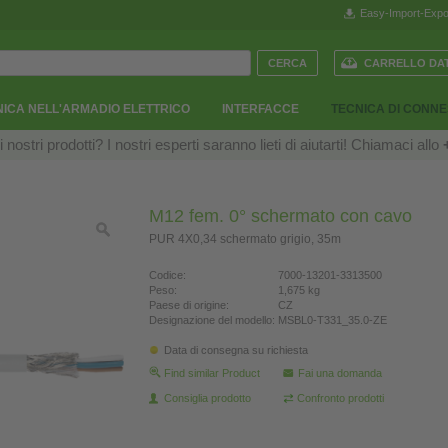
Easy-Import-Expo
CARRELLO DAT
ICA NELL'ARMADIO ELETTRICO
INTERFACCE
TECNICA DI CONN
ostri prodotti? I nostri esperti saranno lieti di aiutarti! Chiamaci allo
M12 fem. 0° schermato con cavo
PUR 4X0,34 schermato grigio, 35m
Codice:
7000-13201-3313500
Peso:
1,675 kg
Paese di origine:
CZ
Designazione del modello:
MSBL0-T331_35.0-ZE
Data di consegna su richiesta
Find similar Product
Fai una domanda
Consiglia prodotto
Confronto prodotti