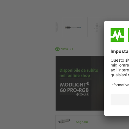
Vista 3D
Il prodotto pu
Segnale