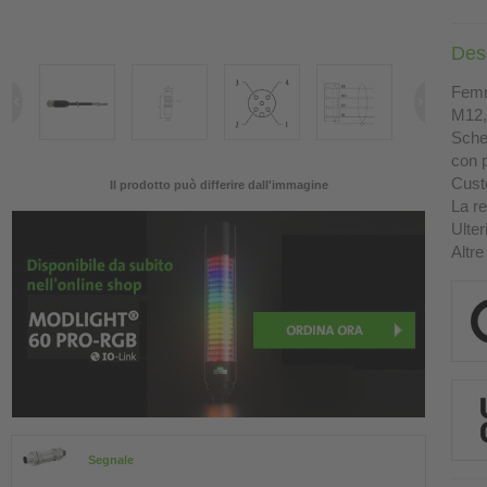
Des
Femm
M12, 
Sche
con p
Custo
Il prodotto può differire dall'immagine
La re
Ulter
Altre
Segnale