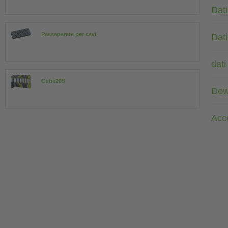
Dati
Passaparete per cavi
Dati
dati
Cube20S
Dow
Acc