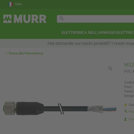
Italia
ELETTRONICA NELL'ARMADIO ELETTRI
Hai domande sui nostri prodotti? I nostri esper
‹
Torna alla Panoramica
M12
PVC 4
Codice
Peso:
Paese 
Design
Dat
Fin
Con