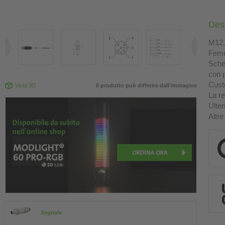
Des
M12, 
Femm
Sche
con p
Custo
Vista 3D
Il prodotto può differire dall'immagine
La re
Ulter
Altre
Segnale