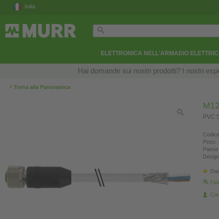
Italia
ELETTRONICA NELL'ARMADIO ELETTRI
Hai domande sui nostri prodotti? I nostri esper
‹
Torna alla Panoramica
M12
PVC 5
Codice
Peso:
Paese 
Design
Dat
Fin
Con