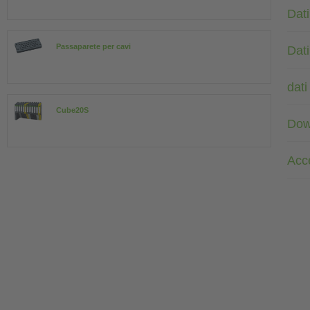
Dati
Passaparete per cavi
Dati
dati
Cube20S
Dow
Acc