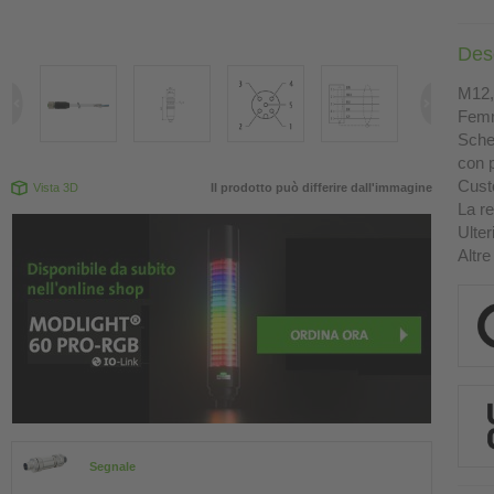
Des
M12, 
Femm
Sche
con p
Custo
Vista 3D
Il prodotto può differire dall'immagine
La re
Ulter
Altre
Segnale