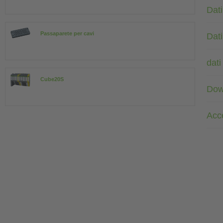
Dati
Passaparete per cavi
Dati
dati
Cube20S
Dow
Acc