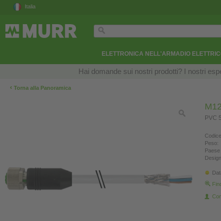
Italia
ELETTRONICA NELL'ARMADIO ELETTRI
Hai domande sui nostri prodotti? I nostri esper
‹
Torna alla Panoramica
M12
PVC 5
Codice
Peso:
Paese 
Design
Dat
Fin
Con