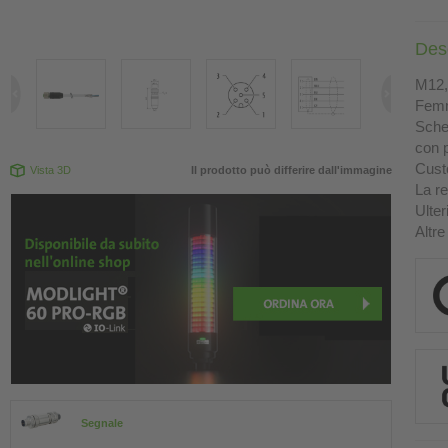
Des
M12, 
Femm
Sche
con p
Custo
Vista 3D
Il prodotto può differire dall'immagine
La re
Ulter
Altre
Segnale