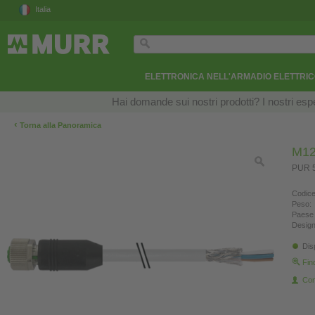
Italia
ELETTRONICA NELL'ARMADIO ELETTRI
Hai domande sui nostri prodotti? I nostri esper
‹
Torna alla Panoramica
M12
PUR 5
Codice
Peso:
Paese 
Design
Dis
Fin
Con