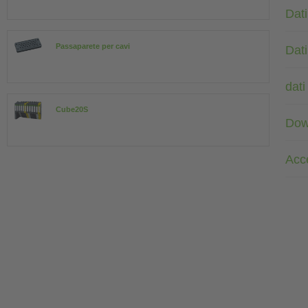
Dati
Passaparete per cavi
Dati
dati
Cube20S
Dow
Acc