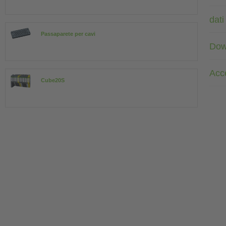
dati
Passaparete per cavi
Dow
Acc
Cube20S