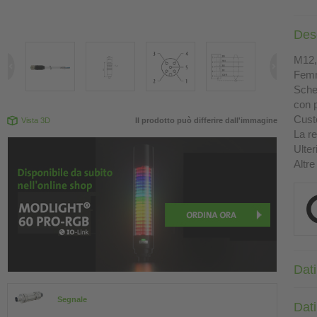
Des
M12, 
Femm
Sche
con p
Custo
Vista 3D
Il prodotto può differire dall'immagine
La re
Ulter
Altre
Dati
Segnale
Dati