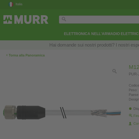
Italia
ELETTRONICA NELL'ARMADIO ELETTRI
Hai domande sui nostri prodotti? I nostri esper
‹
Torna alla Panoramica
M12
PUR-J
Codice
Peso:
Paese 
Design
Dis
Fin
Con