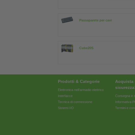
Passaparete per cavi
Cube20S
Prodotti & Categorie
Acquista 
sicurezza
Elettronica nell'armadio elettrico
Interfacce
Consegna e s
Tecnica di connessione
Informativa P
Sistemi I/O
Termini e con