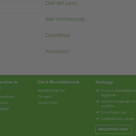
Dati del cavo
dati commerciali
Download
Accessori
online in
Chi è Murrelektronik
Vantaggi
!
Murrelektronik S.r.l.
Prezzi e disponibilità 
aggiornati
pedizione
Chi siamo
Accesso diretto alle s
rivacy
Servizi e FAQ
tecniche
dizioni
Crea Project List
Condividi il tuo carrello
REGISTRATI ORA!