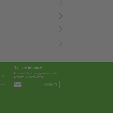
Sempre informati
La newsletter con aggiornamenti di
sempre
prodotto, le ultime novità
chede
ISCRIVITI