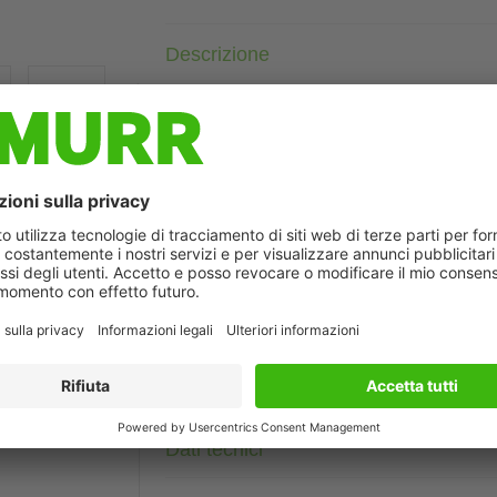
Descrizione
M12, 5 poli
Femmina diritto
Schermato
con portatarghetta
Custodie plastica con buona resistenza contro agenti chimici e
La resistenza agli agenti aggressivi deve essere testata per la s
ò differire dall'immagine
Altre lunghezze secondo disponibilità.
Dati tecnici