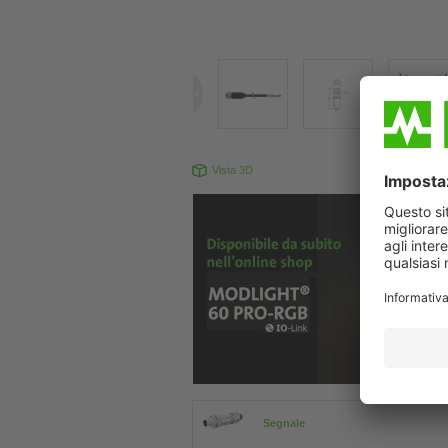
Vista 3D
Il prodotto pu
Segnale