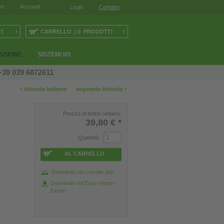
rt
Account
Login
Contatto
›
›
I
CARRELLO | 0 PRODOTTI
ESSIONE
SISTEMI I/O
+39 039 6872611
‹
›
Articolo indietro
seguente Articolo
Prezzo di listino unitario:
39,80 €
*
Quantità
AL CARRELLO
Download nel carrello dati
Download nel Easy-Import-
Export