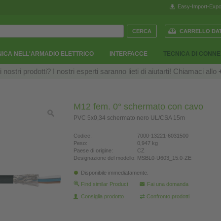
Easy-Import-Expo
CARRELLO DAT
ICA NELL'ARMADIO ELETTRICO
INTERFACCE
TECNICA DI CONN
ostri prodotti? I nostri esperti saranno lieti di aiutarti! Chiamaci allo
M12 fem. 0° schermato con cavo
PVC 5x0,34 schermato nero UL/CSA 15m
Codice:
7000-13221-6031500
Peso:
0,947 kg
Paese di origine:
CZ
Designazione del modello:
MSBL0-U603_15.0-ZE
Disponibile immediatamente.
Find similar Product
Fai una domanda
Consiglia prodotto
Confronto prodotti