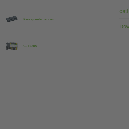
dati
Passaparete per cavi
Dow
Cube20S