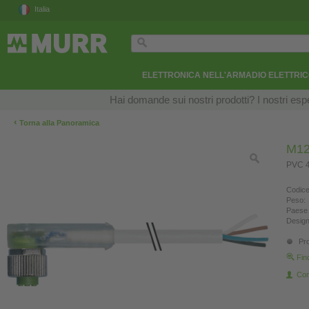
Italia
ELETTRONICA NELL'ARMADIO ELETTRI
Hai domande sui nostri prodotti? I nostri esper
‹
Torna alla Panoramica
M12
PVC 4
Codice
Peso:
Paese 
Design
Pro
Fin
Con