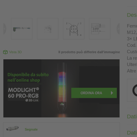
Des
Femm
M12, 
3× L
Cod. 
Custo
Vista 3D
Il prodotto può differire dall'immagine
La re
Ulter
Altre
Dati
Segnale
Dati