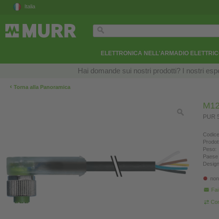
Italia
ELETTRONICA NELL'ARMADIO ELETTRI
Hai domande sui nostri prodotti? I nostri esper
‹
Torna alla Panoramica
M12
PUR 5
Codice
Prodot
Peso:
Paese 
Design
non
Fa
Con