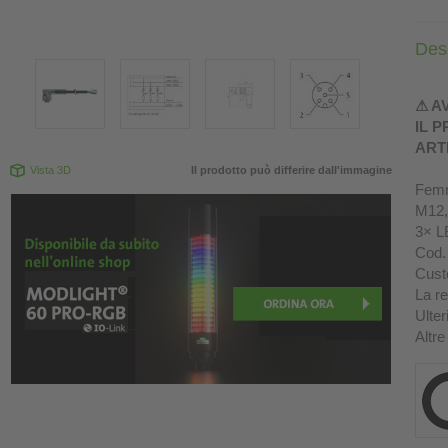
Des
⚠ A
IL 
ART
Vista 3D
Il prodotto può differire dall'immagine
Femm
M12, 
3× L
Cod. 
Custo
La re
Ulter
Altre