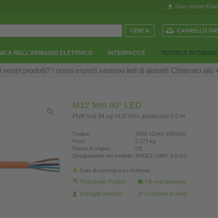
Easy-Import-Expo
CARRELLO DAT
ICA NELL'ARMADIO ELETTRICO
INTERFACCE
TECNICA DI CONN
ostri prodotti? I nostri esperti saranno lieti di aiutarti! Chiamaci allo
M12 fem 90° LED
PUR 5x0.34 og UL/CSA c. portacavo 5.0 m
Codice:
7000-12443-4880500
Peso:
0,373 kg
Paese di origine:
DE
Designazione del modello:
MSDL2-U488_5.0-DS
Data di consegna su richiesta
Find similar Product
Fai una domanda
Consiglia prodotto
Confronto prodotti