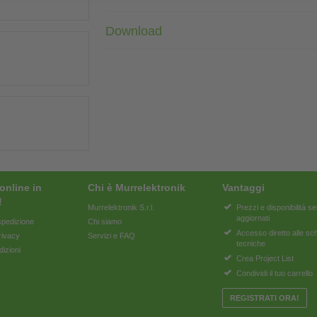
Download
online in
Chi è Murrelektronik
Vantaggi
!
Murrelektronik S.r.l.
Prezzi e disponibilità 
aggiornati
pedizione
Chi siamo
Accesso diretto alle s
rivacy
Servizi e FAQ
tecniche
dizioni
Crea Project List
Condividi il tuo carrello
REGISTRATI ORA!