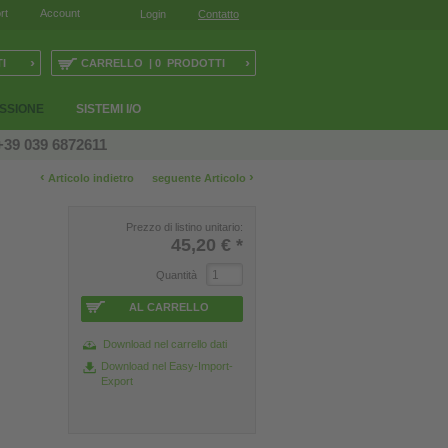
rt
Account
Login
Contatto
›
›
I
CARRELLO | 0 PRODOTTI
ESSIONE
SISTEMI I/O
+39 039 6872611
‹
›
Articolo indietro
seguente Articolo
Prezzo di listino unitario:
45,20 €
*
Quantità
AL CARRELLO
Download nel carrello dati
Download nel Easy-Import-
Export