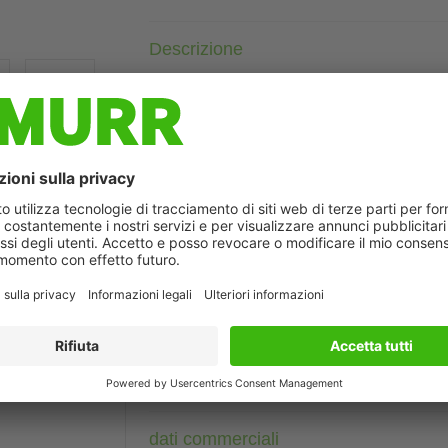
Descrizione
Pressofusione in zinco, rivestimento di sicurezza
Femmina 90°
M12, 5 poli
3× LED (PNP)
Cod. 7005 - M12 Lite - (vite esagonale plastica) su richiesta
Custodie plastica con buona resistenza contro agenti chimici e
ò differire dall'immagine
La resistenza agli agenti aggressivi deve essere testata per la s
Altre lunghezze secondo disponibilità.
Dati tecnici
Dati del cavo
dati commerciali