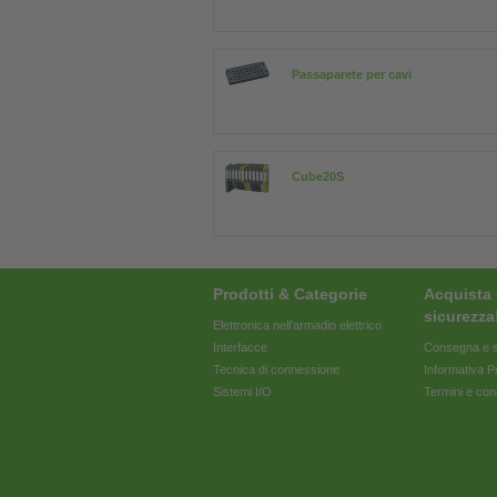
Passaparete per cavi
Cube20S
Prodotti & Categorie
Acquista 
sicurezza
Elettronica nell'armadio elettrico
Interfacce
Consegna e s
Tecnica di connessione
Informativa P
Sistemi I/O
Termini e con