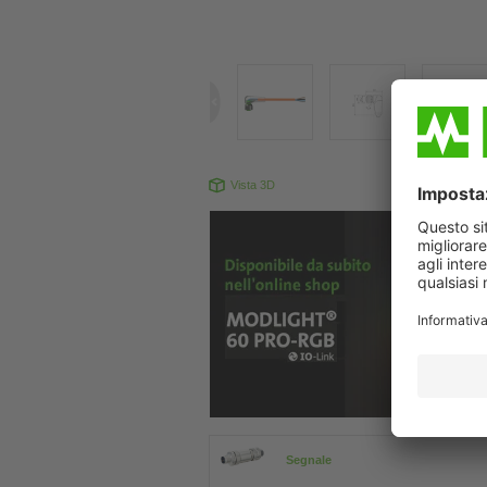
Vista 3D
Il prodotto pu
Segnale