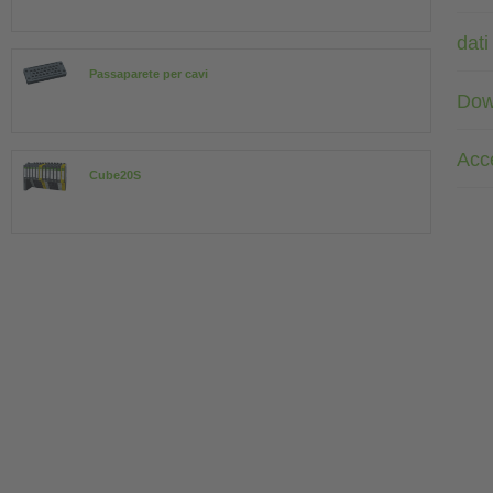
dati
Passaparete per cavi
Dow
Acc
Cube20S