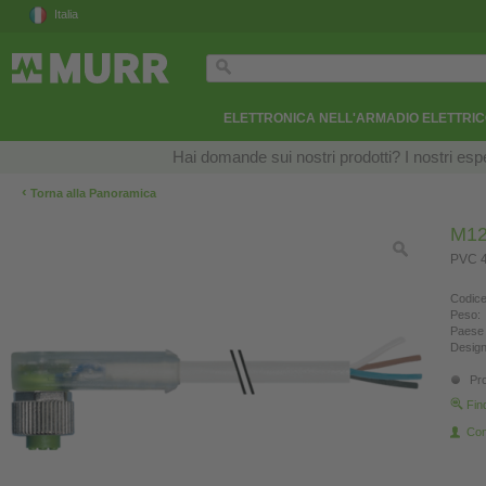
Italia
ELETTRONICA NELL'ARMADIO ELETTRI
Hai domande sui nostri prodotti? I nostri esper
‹
Torna alla Panoramica
M12
PVC 4
Codice
Peso:
Paese 
Design
Pro
Fin
Con