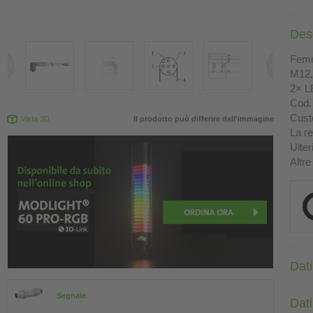
Des
Femm
M12, 
2× L
Cod. 
Custo
Vista 3D
Il prodotto può differire dall'immagine
La re
Ulter
Altre
Dati
Segnale
Dati