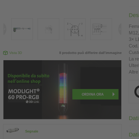
Des
Femm
M12, 
3× L
Cod. 
Custo
Vista 3D
Il prodotto può differire dall'immagine
La re
Ulter
Altre
Dati
Segnale
Dati