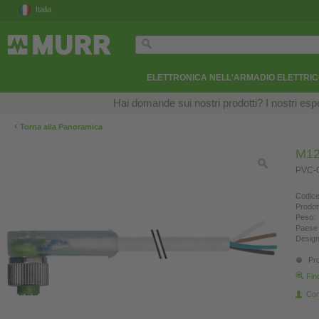
Italia
ELETTRONICA NELL'ARMADIO ELETTRI
Hai domande sui nostri prodotti? I nostri esper
‹
Torna alla Panoramica
M12
PVC-O
Codice
Prodot
Peso:
Paese 
Design
Pro
Fin
Con