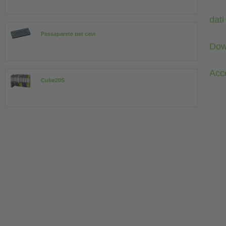
dati
Passaparete per cavi
Dow
Acc
Cube20S