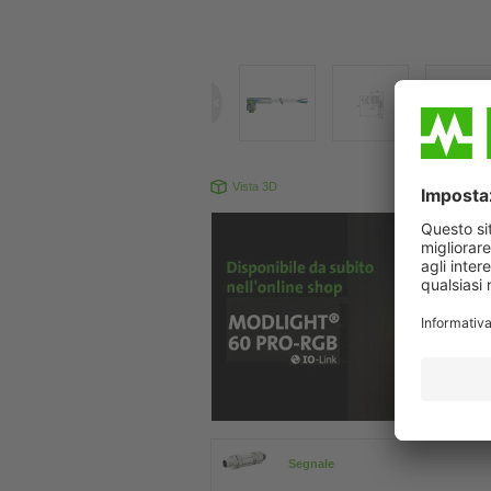
Vista 3D
Il prodotto pu
Segnale