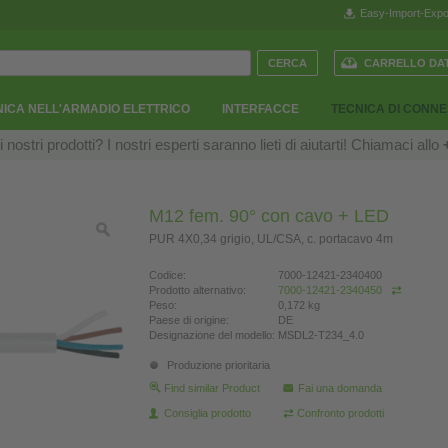
Easy-Import-Expo
CARRELLO DAT
ICA NELL'ARMADIO ELETTRICO
INTERFACCE
TECNICA DI CONN
ostri prodotti? I nostri esperti saranno lieti di aiutarti! Chiamaci allo
M12 fem. 90° con cavo + LED
PUR 4X0,34 grigio, UL/CSA, c. portacavo 4m
Codice:
7000-12421-2340400
Prodotto alternativo:
7000-12421-2340450
Peso:
0,172 kg
Paese di origine:
DE
Designazione del modello:
MSDL2-T234_4.0
Produzione prioritaria
Find similar Product
Fai una domanda
Consiglia prodotto
Confronto prodotti