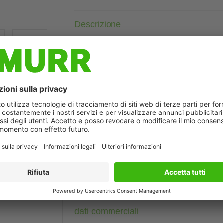
Descrizione
Femmina 90°
M12, 4 poli
3× LED (PNP)
Cod. 7005 - M12 Lite - (vite esagonale plastica) su richiesta
Custodie plastica con buona resistenza contro agenti chimici e
La resistenza agli agenti aggressivi deve essere testata per la s
ò differire dall'immagine
Altre lunghezze secondo disponibilità.
Dati tecnici
Dati del cavo
dati commerciali