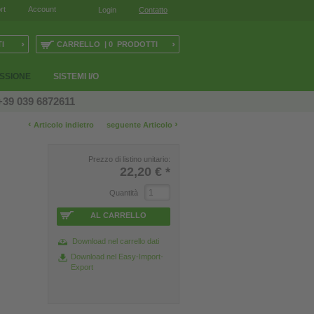
rt
Account
Login
Contatto
›
›
I
CARRELLO | 0 PRODOTTI
ESSIONE
SISTEMI I/O
+39 039 6872611
‹
›
Articolo indietro
seguente Articolo
Prezzo di listino unitario:
22,20 €
*
Quantità
AL CARRELLO
Download nel carrello dati
Download nel Easy-Import-
Export