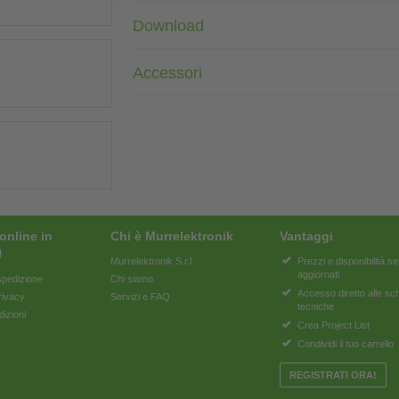
Download
Accessori
online in
Chi è Murrelektronik
Vantaggi
!
Murrelektronik S.r.l.
Prezzi e disponibilità 
aggiornati
pedizione
Chi siamo
Accesso diretto alle s
rivacy
Servizi e FAQ
tecniche
dizioni
Crea Project List
Condividi il tuo carrello
REGISTRATI ORA!