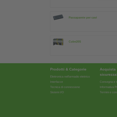
Passaparete per cavi
Cube20S
Prodotti & Categorie
Acquista 
sicurezza
Elettronica nell'armadio elettrico
Interfacce
Consegna e s
Tecnica di connessione
Informativa P
Sistemi I/O
Termini e con