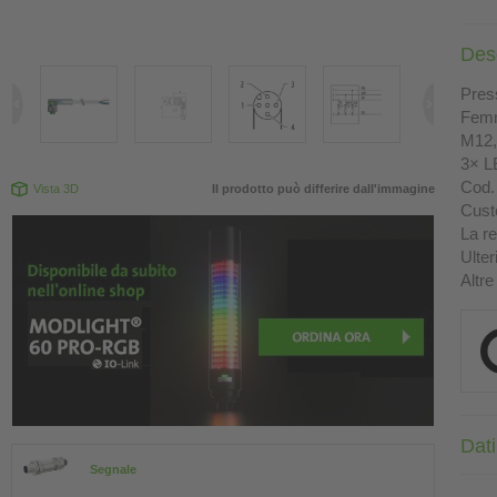
Des
Press
Femm
M12, 
3× L
Cod. 
Vista 3D
Il prodotto può differire dall'immagine
Custo
La re
Ulter
Altre
Dati
Segnale