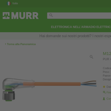
Italia
ELETTRONICA NELL'ARMADIO ELETTRI
Hai domande sui nostri prodotti? I nostri esper
‹
Torna alla Panoramica
M12
PUR 4
Codice
Peso:
Paese 
Design
Dat
Fin
Con