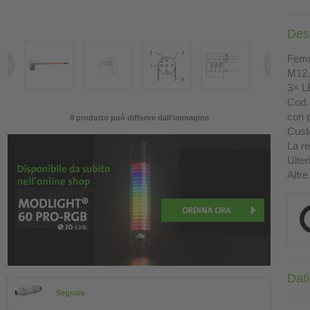
Des
Femm
M12, 
3× L
Cod. 
con p
Il prodotto può differire dall'immagine
Custo
La re
Ulter
Altre
Dati
Segnale