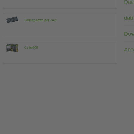
Dati
dati
Passaparete per cavi
Dow
Cube20S
Acc